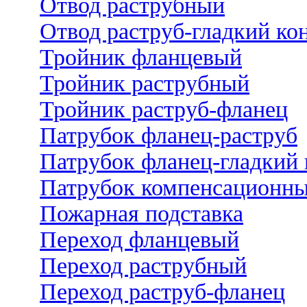
Отвод раструбный
Отвод раструб-гладкий ко
Тройник фланцевый
Тройник раструбный
Тройник раструб-фланец
Патрубок фланец-раструб
Патрубок фланец-гладкий 
Патрубок компенсационн
Пожарная подставка
Переход фланцевый
Переход раструбный
Переход раструб-фланец